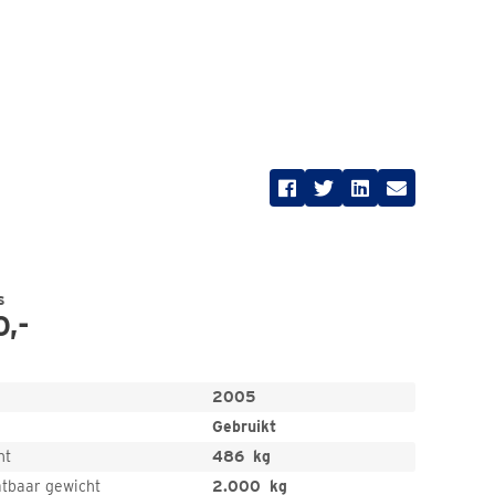
s
0,-
2005
Gebruikt
ht
486
kg
atbaar gewicht
2.000
kg