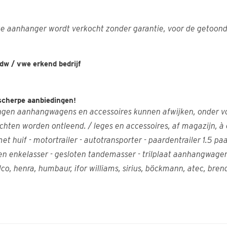
ze aanhanger wordt verkocht zonder garantie, voor de getoond
w / vwe erkend bedrijf
 scherpe aanbiedingen!
ingen aanhangwagens en accessoires kunnen afwijken, onder v
ten worden ontleend. / leges en accessoires, af magazijn, à 
t huif - motortrailer - autotransporter - paardentrailer 1.5 p
nkelasser - gesloten tandemasser - trilplaat aanhangwagen - ko
o, henra, humbaur, ifor williams, sirius, böckmann, atec, brend