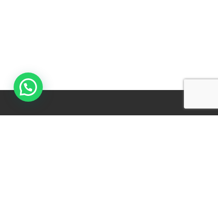
Sitemap
Home
Occasions
Assortiment
Verhuur & Leasing
Onderhoud & Reparatie
Contact