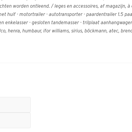
ten worden ontleend. / leges en accessoires, af magazijn, à 
t huif - motortrailer - autotransporter - paardentrailer 1.5 p
nkelasser - gesloten tandemasser - trilplaat aanhangwagen - ko
o, henra, humbaur, ifor williams, sirius, böckmann, atec, brend
t