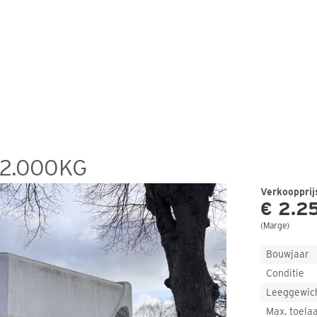
 2.000KG
Verkoopprij
€ 2.25
(
Marge
)
Bouwjaar
Conditie
Leeggewic
Max. toela